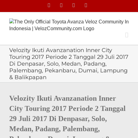
Skip
Facebook
Facebook
X
Instagram
to
content
Velozity Ikuti Avanzanation Inner City
Touring 2017 Periode 2 Tanggal 29 Juli 2017
Di Denpasar, Solo, Medan, Padang,
Palembang, Pekanbaru, Dumai, Lampung
& Balikpapan
View
Larger
Velozity Ikuti Avanzanation Inner
Image
City Touring 2017 Periode 2 Tanggal
29 Juli 2017 Di Denpasar, Solo,
Medan, Padang, Palembang,