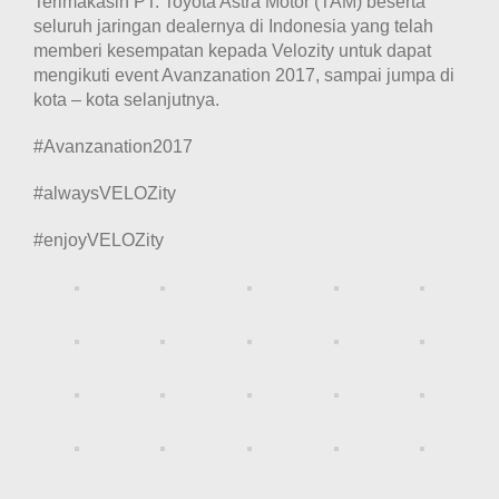
Terimakasih PT. Toyota Astra Motor (TAM) beserta
seluruh jaringan dealernya di Indonesia yang telah
memberi kesempatan kepada Velozity untuk dapat
mengikuti event Avanzanation 2017, sampai jumpa di
kota – kota selanjutnya.
#Avanzanation2017
#alwaysVELOZity
#enjoyVELOZity