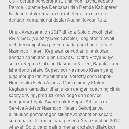
CSR berupa penyerahan 2 unit mobil Dyna kepada
Pemda Kotamadya Denpasar dan Pemda Kabupaten
Badung untuk kegiatan sosial. Kegiatan diakhiri
dengan mengunjungi dealer Agung Toyota Kuta.
Untuk Avanzanation 2017 di kota Solo diwakili oleh
RR V-SoC (Velozity Solo Chapter), kegiatan diawali
oleh berkumpulnya peserta pada pagi hari di dealer
Nasmoco Klaten
. Kegiatan kemudian dilanjutkan
dengan sambutan oleh Bapak C. Ortho Prayundityo
selaku Kepala Cabang Nasmoco Klaten, Bapak Fram
Ishardono selaku Supervisor Nasmoco Klaten yang
juga merupakan member dari Velozity serta Bapak
Heri selaku Ketua Avanza Commmunity Klaten.
Kegiatan kemudian dilanjutkan dengan coaching clinic
safety driving, product knowledge dan service
mengenai Toyota Avanza oleh Bapak Adi selaku
Service Advisor Nasmoco Klaten. Selanjutnya
dilakukan pemasangan stiker Avanzanation secara
serempak di 21 mobil para peserta Avanzanation 2017
wilayah Solo, yang paling menarik adalah dilakukan