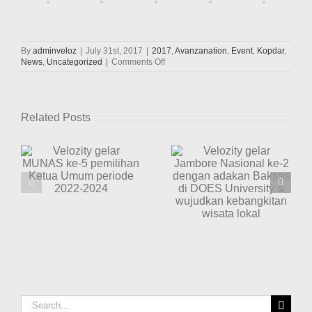
By
adminveloz
|
July 31st, 2017
|
2017
,
Avanzanation
,
Event
,
Kopdar
,
on
News
,
Uncategorized
|
Comments Off
Velozity
Ikuti
Avanzanation
Inner
Related Posts
City
Touring
2017
Velozity gelar
Velozity berbagi
Periode
Jambore
2
kasih Natal
Nasional ke-2
Tanggal
bersama adik-
dengan adakan
ua
29
adik Panti
Juli
Baksos di DOES
e
Asuhan Bakti
2017
University &
Di
Mulia Manado
wujudkan
Denpasar,
kebangkitan
Solo,
Medan,
wisata lokal
Padang,
Palembang,
Pekanbaru,
Dumai,
Search
Lampung