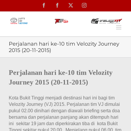
Skip
Facebook
Facebook
X
Instagram
to
content
Perjalanan hari ke-10 tim Velozity Journey
2015 (20-11-2015)
View
Larger
Perjalanan hari ke-10 tim Velozity
Image
Journey 2015 (20-11-2015)
Kota Bukit Tinggi menjadi destinasi hari ini bagi tim
Velozity Journey (VJ) 2015. Perjalanan tim VJ dimulai
pukul 02.00 dinihari dengan diawali briefing serta doa
bersama dan perjalanan panjang akan ditempuh hari
ini sekitar 19 jam dan diperkirakan tiba di kota Bukit
Tinggi sekitar pukul 20.00. Menjelang pukul 06.00, tim