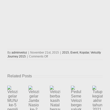
By
adminveloz
|
November 21st, 2015
|
2015
,
Event
,
Kopdar
,
Velozity
on
Journey 2015
|
Comments Off
Perjalanan
hari
ke-
10
Related Posts
tim
Velozity
Journey
2015
(20-
11-
Velozity
Velozity
2015)
Velozity
Tutup
Peduli
gelar
gelar
berbagi
kegiatan
Semeru,
Jambore
MUNAS